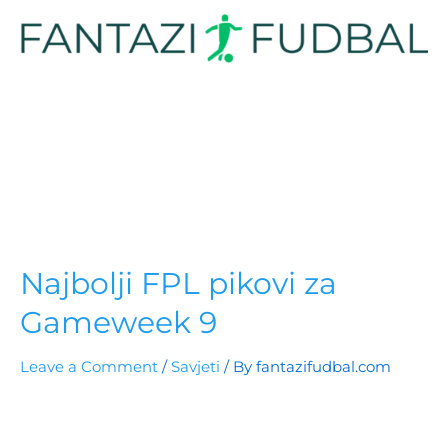
Najbolji FPL pikovi za
Gameweek 9
Leave a Comment
/
Savjeti
/ By
fantazifudbal.com
Gameweek 9 donosi odlične prilike kod Arsenal,
Chelsea, Bournemouth i Newcastle opcija. Donosimo