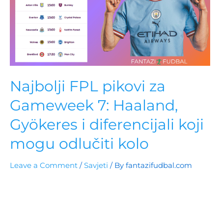
Najbolji FPL pikovi za
Gameweek 7: Haaland,
Gyökeres i diferencijali koji
mogu odlučiti kolo
Leave a Comment
/
Savjeti
/ By
fantazifudbal.com
FPL Gameweek 7 donosi spektakl! Haaland je
„default“ kapiten, Gyökeres nezaustavljiv na Emiratesu,
a Semenyo nastavlja da briljira. Aston Villa i
Bournemouth imaju lagane protivnike, dok Doku