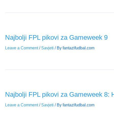
GW13 donosi odlične utakmice i jasan FPL mplan. Analizirali sm
Najbolji FPL pikovi za Gameweek 9
Leave a Comment
/
Savjeti
/ By
fantazifudbal.com
Gameweek 9 donosi odlične prilike kod Arsenal, Chelsea, Bo
Najbolji FPL pikovi za Gameweek 8: Ha
Leave a Comment
/
Savjeti
/ By
fantazifudbal.com