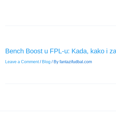
Peto kolo FPL-a donosi derbije i nove šanse za veliku zarad
donijeti ključnu prednost. Pogledajte naše preporuke za gol
Bench Boost u FPL-u: Kada, kako i zaš
Leave a Comment
/
Blog
/ By
fantazifudbal.com
Bench Boost je jedan od najmoćnijih FPL čipova. U ovom vodi