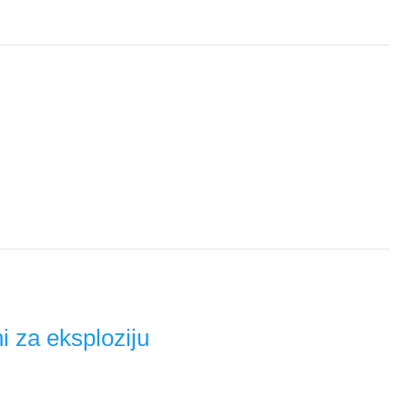
i otkrili ključne razlike za napad na rank.
ncijale i preporuke za kapitena.
i za eksploziju