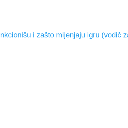
nkcionišu i zašto mijenjaju igru (vodič
što značajno mijenja vrijednost štopera i defanzivnih veznjak
5/26.