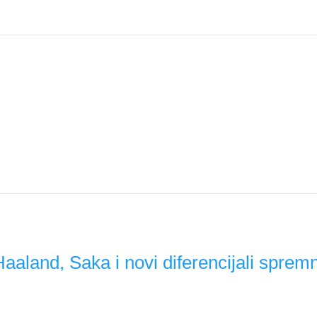
o formu, statistiku i raspored kako bismo sastavili najboljih XI 
urnemouth i Newcastle opcija. Donosimo najbolje pikove, difere
aland, Saka i novi diferencijali spremn