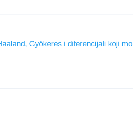
ansu da diferencijali zablistaju. Pogledaj koji su najbolji FPL p
aland, Gyökeres i diferencijali koji mog
n, Gyökeres nezaustavljiv na Emiratesu, a Semenyo nastavlja d
ogledajte najbolje pikove i savjete za GW7!