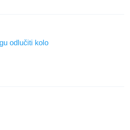
ikovi, kapiteni i iznenađenja kola!
u odlučiti kolo
a briljira. Aston Villa i Bournemouth imaju lagane