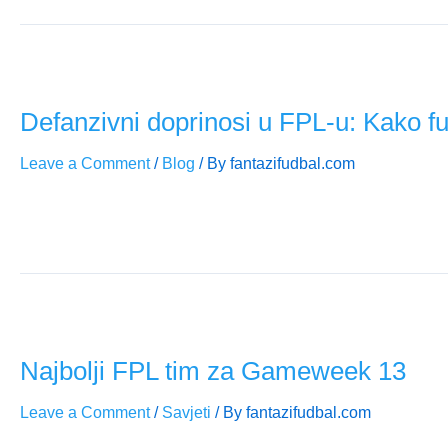
Defanzivni doprinosi u FPL-u: Kako fu
Leave a Comment
/
Blog
/ By
fantazifudbal.com
Nova FPL sezona donijela je poene za defanzivne doprinose, 
najviše profitira i kako prilagoditi FPL strategiju u sezoni 202
Najbolji FPL tim za Gameweek 13
Leave a Comment
/
Savjeti
/ By
fantazifudbal.com