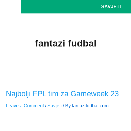
Skip
Posts
SAVJETI
to
pagination
content
fantazi fudbal
Najbolji FPL tim za Gameweek 23
Leave a Comment
/
Savjeti
/ By
fantazifudbal.com
Gameweek 23 donosi balans između sigurnih izbora i diferen
formi ključnih igrača, dok Erling Haaland ostaje najbolja kapi