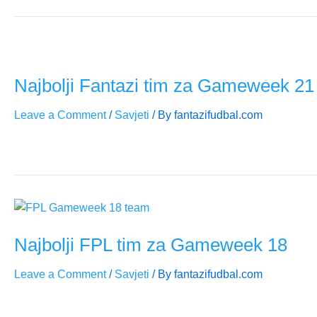
Najbolji Fantazi tim za Gameweek 21
Leave a Comment
/
Savjeti
/ By
fantazifudbal.com
Donosimo najbolji Fantazi tim za GW21 uz fokus na formu, min
Najbolji FPL tim za Gameweek 18
Leave a Comment
/
Savjeti
/ By
fantazifudbal.com
Donosimo naš izbor za Gameweek 18, najbolji Fantazi tim uz 