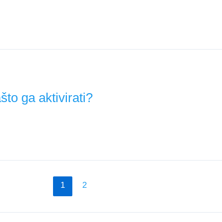
u bodova. Salah, Gyökeres i Mateta predvode listu najboljih pi
mane, odbranu, vezni red i napad!
to ga aktivirati?
ču otkrij kada ga aktivirati, kako ga kombinovati sa Wildcard-
1
2