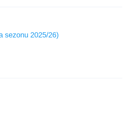
 za sezonu 2025/26)
a. Analiziramo kako funkcionišu CBIT i CBITR metrike, ko