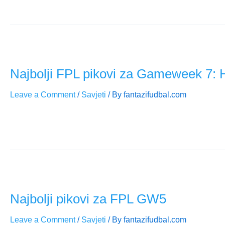
Gameweek 8 donosi povoljan raspored za Arsenal i City, ali i š
Najbolji FPL pikovi za Gameweek 7: Ha
Leave a Comment
/
Savjeti
/ By
fantazifudbal.com
FPL Gameweek 7 donosi spektakl! Haaland je „default“ kapite
protivnike, dok Doku može donijeti ogroman „green arrow“. P
Najbolji pikovi za FPL GW5
Leave a Comment
/
Savjeti
/ By
fantazifudbal.com