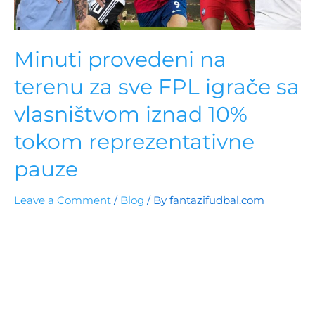
Minuti provedeni na
terenu za sve FPL igrače sa
vlasništvom iznad 10%
tokom reprezentativne
pauze
Leave a Comment
/
Blog
/ By
fantazifudbal.com
Analiza minuta provedenih na terenu tokom
reprezentativne pauze: Kako će igrači koji su igrali
puno minuta za svoje nacionalne timove uticati na
odluke trenera u 9. kolu Premier lige? Saznajte
potencijalne rizike rotacije i uticaj dugih putovanja.