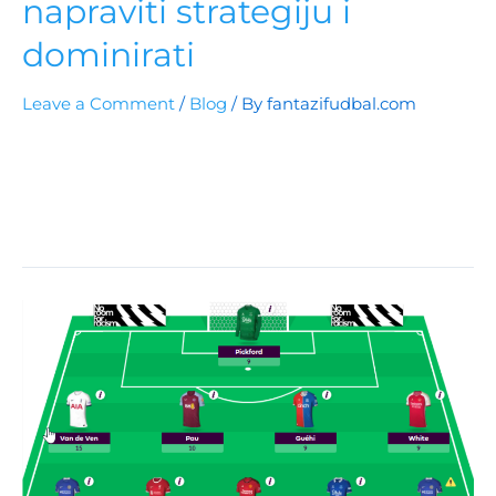
napraviti strategiju i
dominirati
Leave a Comment
/
Blog
/ By
fantazifudbal.com
Uvod u Fantasy Premier League: Saznajte osnove,
kako da koristite čipove, bodovanje igrača i zašto je
FantaziFudbal.com vaš ključni resurs za uspjeh u FPL-
u.