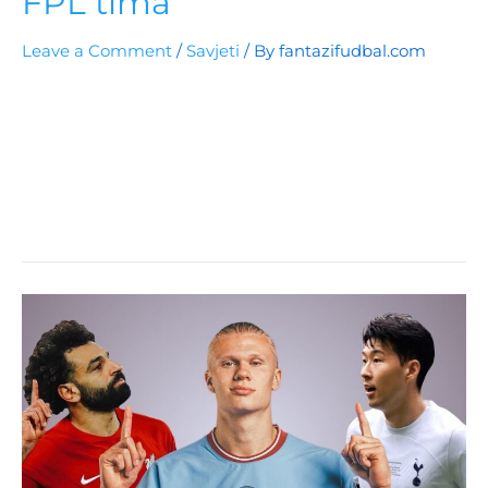
FPL tima
Leave a Comment
/
Savjeti
/ By
fantazifudbal.com
Razmatramo najbolje izbore za kapitena u
Gameweeku 18 Fantasy Premier Lige, sa fokusom na
Son Heung-mina, Mohameda Salaha i Ollieja
Watkinsa. Otkrivamo i zašto bi Gabriel Martinelli
mogao biti neobičan, ali efikasan izbor za kapitena
protiv Liverpoola.