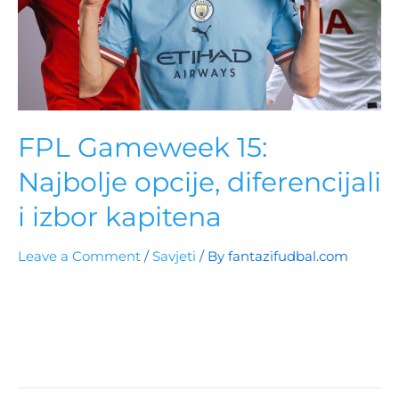
FPL Gameweek 15:
Najbolje opcije, diferencijali
i izbor kapitena
Leave a Comment
/
Savjeti
/ By
fantazifudbal.com
Otkrijte ključne igrače i strategije za FPL Gameweek
15! Sa savjetima za kapitenske izbore i analizom formi
igrača poput Odegaarda, Porra i Haalanda, pripremite
se za uspjeh u nadolazećem kolu.