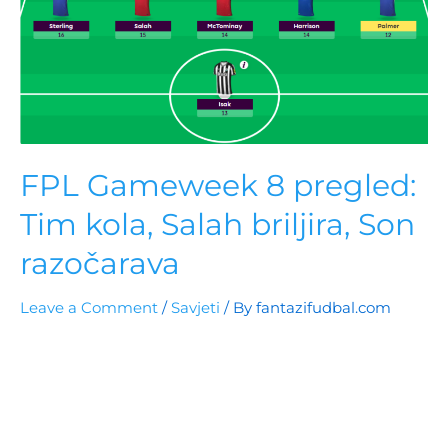
FPL Gameweek 8 pregled:
Tim kola, Salah briljira, Son
razočarava
Leave a Comment
/
Savjeti
/ By
fantazifudbal.com
Salah blista sa 15 bodova u GW8, dok kapiten Son
razočarava 1.7M menadžera sa samo 3 boda. FPL
menadžeri preispituju strategije za buduće
gameweekove.