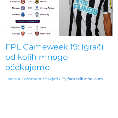
FPL Gameweek 19: Igrači
od kojih mnogo
očekujemo
Leave a Comment
/
Savjeti
/ By
fantazifudbal.com
Gameweek 19 donosi ključne izbore za vaš Fantasy
tim. Sa igračima poput Trenta Alexandra-Arnolda,
Mohameda Salaha, i Son Heung-mina u fokusu,
pripremite se za velike bodove!