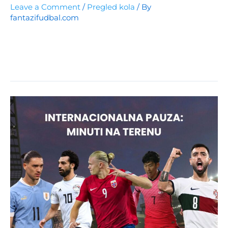
Leave a Comment
/
Pregled kola
/ By
fantazifudbal.com
Pregled FPL Gameweek 14: Ključni momenti, povrede
i izbori kapitena koji utiču na strategije za Gameweek
15.