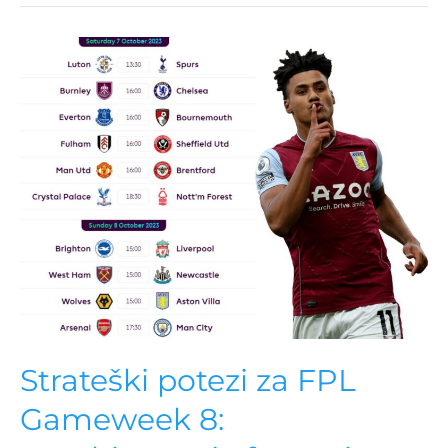
Strateški
potezi
za
FPL
Gameweek
8:
Kombinovanje
forme
i
potencijala
Strateški potezi za FPL
Gameweek 8: