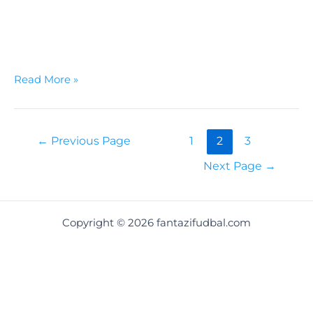
sakupio neverovatnih 45 bodova. Sa sedam golova i
jednom asistencijom, očekuje se da će norveški
napadač …
Read More »
←
Previous Page
1
2
3
Next Page
→
Copyright © 2026 fantazifudbal.com