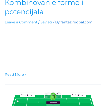
Kombinovanje forme i
potencijala
Leave a Comment
/
Savjeti
/ By
fantazifudbal.com
U svijetu Fantasy Premier League, Gameweek 8
donosi novi set izazova i prilika. Ollie Watkins (£8.0m)
iz Aston Ville i Pedro Porro (£5.0m) iz Spursa su igrači
koji su se istakli u prethodnim kolima, ali kako
kombinovati ove i druge ključne igrače u vašem timu?
Ollie Watkins: Nezaustavljiva Sila? Watkins je postao
senzacija nakon što …
Read More »