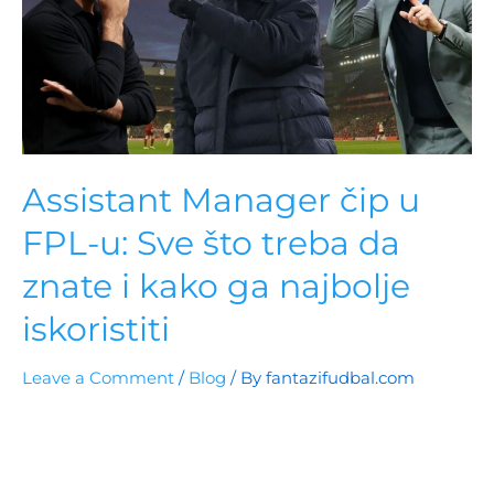
Assistant Manager čip u
FPL-u: Sve što treba da
znate i kako ga najbolje
iskoristiti
Leave a Comment
/
Blog
/ By
fantazifudbal.com
Otkrijte kako koristiti Assistant Manager čip u Fantasy
Premier League za maksimalne bodove. Saznajte
strategije za izbor savršenog menadžera i kada ga