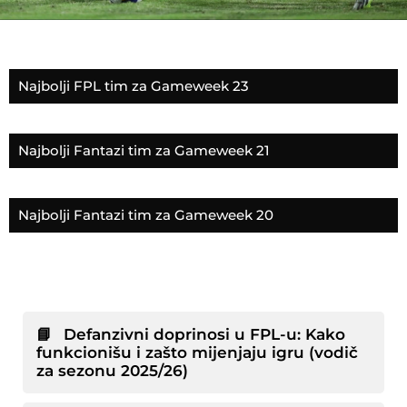
Najnoviji tekstovi
Najbolji FPL tim za Gameweek 23
Najbolji Fantazi tim za Gameweek 21
Najbolji Fantazi tim za Gameweek 20
Obavezna FPL literatura
Vodiči prilagodjeni za nove i stare igrače
Defanzivni doprinosi u FPL-u: Kako
funkcionišu i zašto mijenjaju igru (vodič
za sezonu 2025/26)