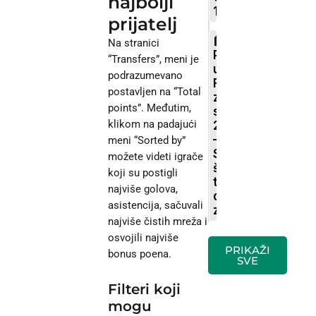
najbolji
10
prijatelj
Na stranici
Promjene
“Transfers”, meni je
u
podrazumevano
FPL
postavljen na “Total
za
points”. Međutim,
sezonu
klikom na padajući
25/26
–
meni “Sorted by”
Sve
možete videti igrače
što
koji su postigli
treba
najviše golova,
da
asistencija, sačuvali
znate
najviše čistih mreža i
osvojili najviše
PRIKAŽI
bonus poena.
SVE
Filteri koji
mogu