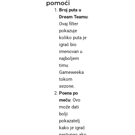
pomoći
Broj puta u
Dream Teamu
:
Ovaj filter
pokazuje
koliko puta je
igrač bio
imenovan u
najboljem
timu
Gameweeka
tokom
sezone.
Poena po
meču
: Ovo
može dati
bolji
pokazatelj
kako je igrač
nastupao ako