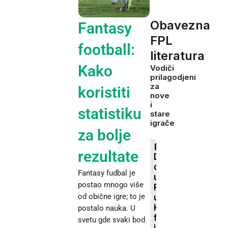
Obavezna
Fantasy
FPL
football:
literatura
Kako
Vodiči
prilagodjeni
za
koristiti
nove
i
statistiku
stare
igrače
za bolje
rezultate
Defanzivni
doprinosi
Fantasy fudbal je
u
postao mnogo više
FPL-
od obične igre; to je
u:
Kako
postalo nauka. U
funkcionišu
svetu gde svaki bod
i