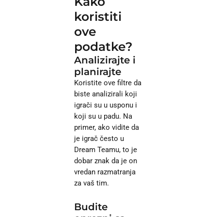
Kako
koristiti
ove
podatke?
Analizirajte i
planirajte
Koristite ove filtre da
biste analizirali koji
igrači su u usponu i
koji su u padu. Na
primer, ako vidite da
je igrač često u
Dream Teamu, to je
dobar znak da je on
vredan razmatranja
za vaš tim.
Budite