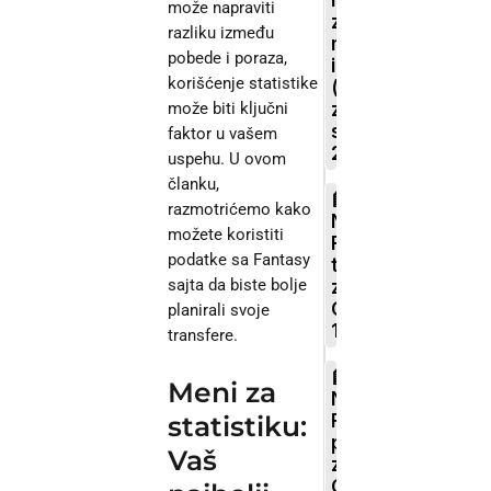
može napraviti
zašto
razliku između
mijenjaju
pobede i poraza,
igru
korišćenje statistike
(vodič
može biti ključni
za
sezonu
faktor u vašem
2025/26)
uspehu. U ovom
članku,
razmotrićemo kako
Najbolji
možete koristiti
FPL
podatke sa Fantasy
tim
sajta da biste bolje
za
Gameweek
planirali svoje
15
transfere.
Meni za
Najbolji
FPL
statistiku:
pikovi
Vaš
za
Gameweek