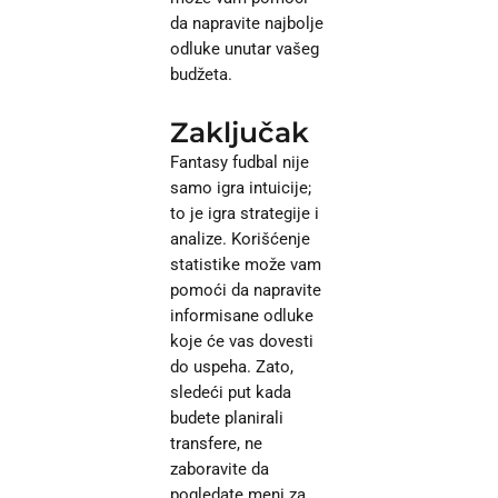
da napravite najbolje
odluke unutar vašeg
budžeta.
Zaključak
Fantasy fudbal nije
samo igra intuicije;
to je igra strategije i
analize. Korišćenje
statistike može vam
pomoći da napravite
informisane odluke
koje će vas dovesti
do uspeha. Zato,
sledeći put kada
budete planirali
transfere, ne
zaboravite da
pogledate meni za