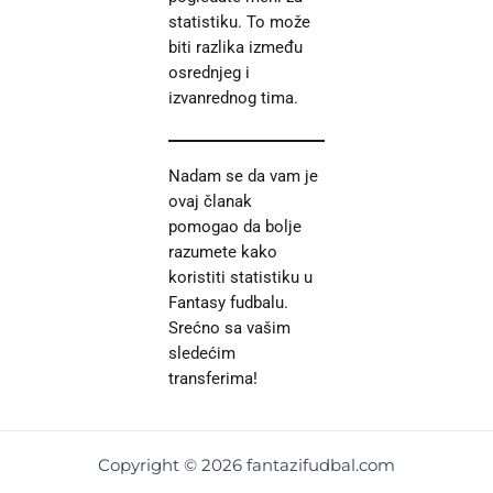
statistiku. To može
biti razlika između
osrednjeg i
izvanrednog tima.
Nadam se da vam je
ovaj članak
pomogao da bolje
razumete kako
koristiti statistiku u
Fantasy fudbalu.
Srećno sa vašim
sledećim
transferima!
Copyright © 2026 fantazifudbal.com