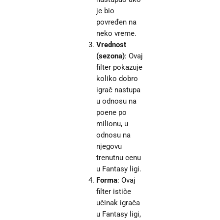
je bio
povređen na
neko vreme.
Vrednost
(sezona)
: Ovaj
filter pokazuje
koliko dobro
igrač nastupa
u odnosu na
poene po
milionu, u
odnosu na
njegovu
trenutnu cenu
u Fantasy ligi.
Forma
: Ovaj
filter ističe
učinak igrača
u Fantasy ligi,