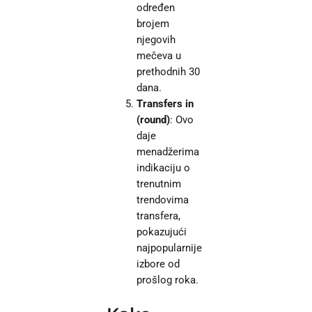
određen
brojem
njegovih
mečeva u
prethodnih 30
dana.
Transfers in
(round)
: Ovo
daje
menadžerima
indikaciju o
trenutnim
trendovima
transfera,
pokazujući
najpopularnije
izbore od
prošlog roka.